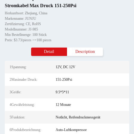
Stromkabel Max Druck 151-250Psi
Herkunftsort: Zhejiang, China
Markenname: JUNJU
Zertifizierung: CE, RoHS
Modellnummer: JJ-985
Min Bestellmenge: 100 Stück
Preis: $3.73/pieces >=100 pieces
Detail
Description
1Spannung:
12V, DC 12V
2Maximaler Druck:
151-250Psi
3Größe:
9.5*5*11
4Gewährleistung:
12 Monate
5Funktion:
Notlicht, Reifendruckmessgerät
6Produktbezeichnung:
Auto-Luftkompressor