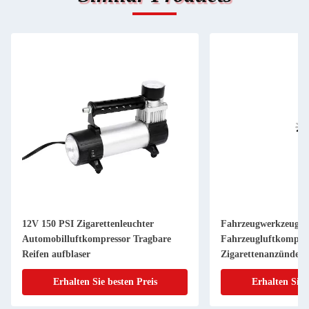
12V 150 PSI Zigarettenleuchter
Fahrzeugwerkzeuge
Automobilluftkompressor Tragbare
Fahrzeugluftkompres
Reifen aufblaser
Zigarettenanzünder 
Reifendruckmessfun
Erhalten Sie besten Preis
Erhalten Sie 