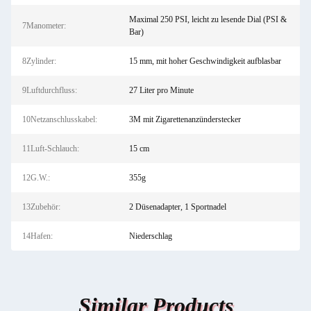
Maximal 250 PSI, leicht zu lesende Dial (PSI &
7Manometer:
Bar)
8Zylinder:
15 mm, mit hoher Geschwindigkeit aufblasbar
9Luftdurchfluss:
27 Liter pro Minute
10Netzanschlusskabel:
3M mit Zigarettenanzünderstecker
11Luft-Schlauch:
15 cm
12G.W.:
355g
13Zubehör:
2 Düsenadapter, 1 Sportnadel
14Hafen:
Niederschlag
Similar Products