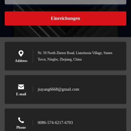
Einreichungen
Nr. 59 North Zhenxi Road, Lianshuxia Village, Simen
Town, Ningbo, Zhejiang, China
Address
jiayang6668@gmail.com
E-mail
0086-574-6217-6703
Phone