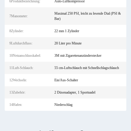
6Produktbezeichnung:
Auto-Luftkompressor
Maximal 250 PSI, leicht zu lesende Dial (PSI &
7Manometer:
Bar)
8Zylinder:
22 mm 1 Zylinder
9Luftdurchfluss:
20 Liter pro Minute
10Netzanschlusskabel:
3M mit Zigarettenanzünderstecker
11Luft-Schlauch:
55 cm-Luftschlauch mit Schnellschlagschlauch
12Wechseln:
Ein/Aus-Schalter
13Zubehör:
2 Düsenadapter, 1 Sportnadel
14Hafen:
Niederschlag