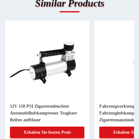
Similar Products
12V 150 PSI Zigarettenleuchter
Fahrzeugwerkzeuge
Automobilluftkompressor Tragbare
Fahrzeugluftkompres
Reifen aufblaser
Zigarettenanzünder 
Reifendruckmessfun
Erhalten Sie besten Preis
Erhalten Sie 