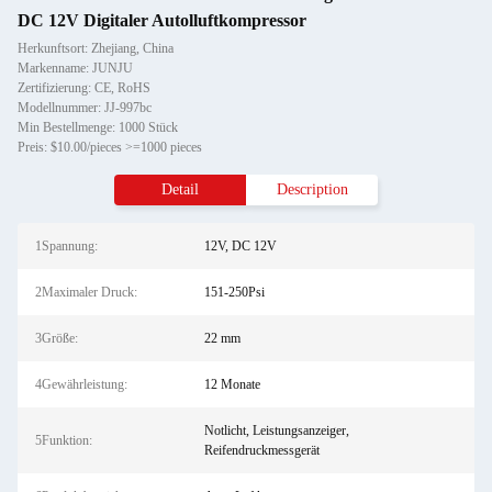
DC 12V Digitaler Autolluftkompressor
Herkunftsort: Zhejiang, China
Markenname: JUNJU
Zertifizierung: CE, RoHS
Modellnummer: JJ-997bc
Min Bestellmenge: 1000 Stück
Preis: $10.00/pieces >=1000 pieces
Detail
Description
1Spannung:
12V, DC 12V
2Maximaler Druck:
151-250Psi
3Größe:
22 mm
4Gewährleistung:
12 Monate
Notlicht, Leistungsanzeiger,
5Funktion:
Reifendruckmessgerät