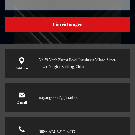
Einreichungen
Nr. 59 North Zhenxi Road, Lianshuxia Village, Simen
Town, Ningbo, Zhejiang, China
Address
jiayang6668@gmail.com
E-mail
0086-574-6217-6703