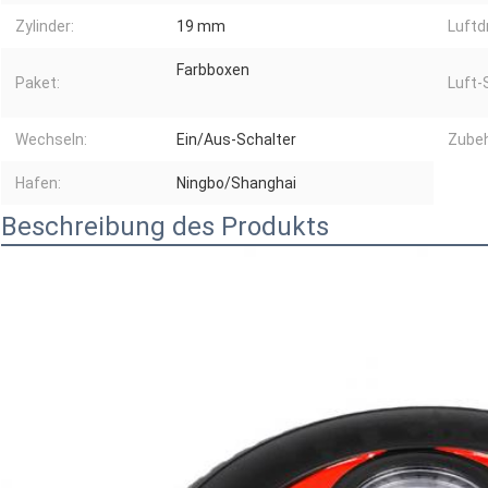
Zylinder:
19 mm
Luftd
Farbboxen
Paket:
Luft-
Wechseln:
Ein/Aus-Schalter
Zubeh
Hafen:
Ningbo/Shanghai
Beschreibung des Produkts