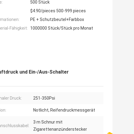
e:
500 Stück
$4.90/pieces 500-999 pieces
rmationen:
PE + Schutzbeutel+Farbbox
ial-Fähigkeit:
1000000 Stück/Stück pro Monat
ftdruck und Ein-/Aus-Schalter
aler Druck:
251-350Psi
ion:
Notlicht, Reifendruckmessgerät
3 m Schnur mit
nschlusskabel:
Zigarettenanzünderstecker