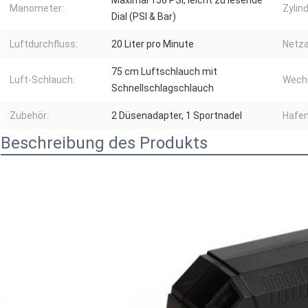
Maximal 150 PSI, leicht zu lesende
Manometer:
Zylind
Dial (PSI & Bar)
Luftdurchfluss:
20 Liter pro Minute
Netza
75 cm Luftschlauch mit
Luft-Schlauch:
Wechs
Schnellschlagschlauch
Zubehör:
2 Düsenadapter, 1 Sportnadel
Hafen
Beschreibung des Produkts