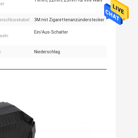
19mm, 22mm, 25mm für Ihre Wahl
er:
nschlusskabel:
3M mit Zigarettenanzünderstecker
Ein/Aus-Schalter
eln:
:
Niederschlag