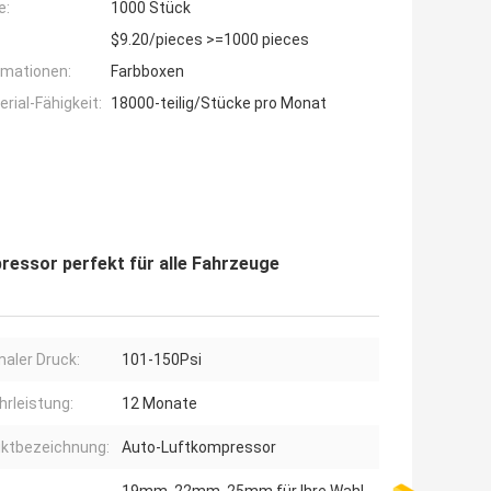
e:
1000 Stück
$9.20/pieces >=1000 pieces
rmationen:
Farbboxen
ial-Fähigkeit:
18000-teilig/Stücke pro Monat
essor perfekt für alle Fahrzeuge
aler Druck:
101-150Psi
rleistung:
12 Monate
ktbezeichnung:
Auto-Luftkompressor