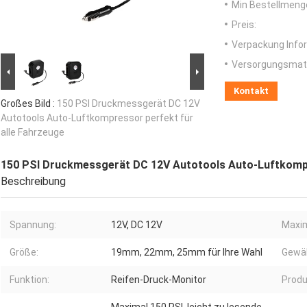
Min Bestellmeng
Preis:
Verpackung Info
Versorgungsmater
Kontakt
Großes Bild :
150 PSI Druckmessgerät DC 12V
Autotools Auto-Luftkompressor perfekt für
alle Fahrzeuge
150 PSI Druckmessgerät DC 12V Autotools Auto-Luftkompr
Beschreibung
Spannung:
12V, DC 12V
Maxim
Größe:
19mm, 22mm, 25mm für Ihre Wahl
Gewäh
Funktion:
Reifen-Druck-Monitor
Produ