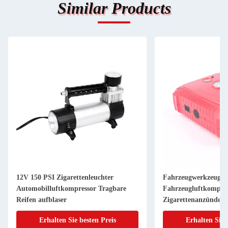
Similar Products
12V 150 PSI Zigarettenleuchter
Fahrzeugwerkzeuge
Automobilluftkompressor Tragbare
Fahrzeugluftkompres
Reifen aufblaser
Zigarettenanzünder 
Reifendruckmessfun
Erhalten Sie besten Preis
Erhalten Sie 