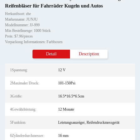
Reifenbläser für Fahrräder Kugeln und Autos
Herkunftsort: zhe
Markenname: JUNJU
Modellnummer: JJ-999
Min Bestellmenge: 1000 Stück
Preis: $7.96/pieces
Verpackung Informationen: Farbboxen
Detail
Description
1Spannung:
12 V
2Maximaler Druck:
101-150Psi
3Größe:
16.5*16.5*6.5cm
4Gewährleistung:
12 Monate
5Funktion:
Leistungsanzeiger, Reifendruckmessgerät
6Zylinderdurchmesser:
16 mm