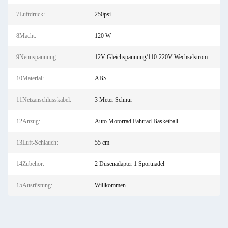
7Luftdruck:
250psi
8Macht:
120 W
9Nennspannung:
12V Gleichspannung/110-220V Wechselstrom
10Material:
ABS
11Netzanschlusskabel:
3 Meter Schnur
12Anzug:
Auto Motorrad Fahrrad Basketball
13Luft-Schlauch:
55 cm
14Zubehör:
2 Düsenadapter 1 Sportnadel
15Ausrüstung:
Willkommen.